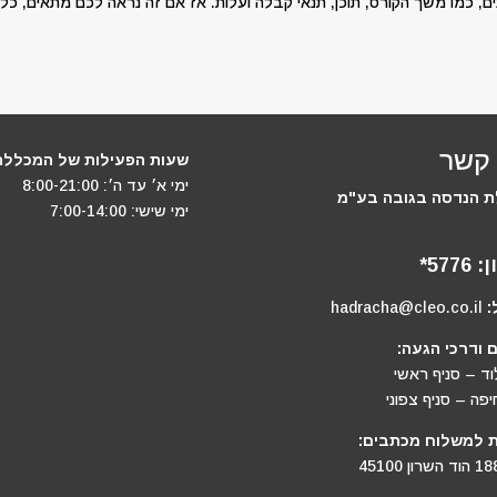
ם, כמו משך הקורס, תוכן, תנאי קבלה ועלות. אז אם זה נראה לכם מתאים, כ
 קשר
שעות הפעילות של המכללה
ימי א׳ עד ה׳: 8:00-21:00
 הנדסה בגובה בע"מ
ימי שישי: 7:00-14:00
ן:
5776*
:
hadracha@cleo.co.il
 ודרכי הגעה:
וד – סניף ראשי
יפה – סניף צפוני
 למשלוח מכתבים: