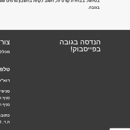
בטיחות. בבחירת קורס זה, חשוב לקחת בחשבון גורמים שוני
בגובה.
הנדסה בגובה
צור
בפייסבוק!
מכללת
טלפו
דוא"ל
סניפים
סניף ל
סניף ח
כתובת
ת.ד. 188 הוד השרון 45100