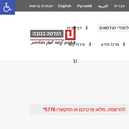
פתח סרגל
עברית
العربية
Русский
English
הצהרת נגישות
לימודי הנדסאים
דף הבית
מרכז מידע
יצירת קשר
להרשמה, מלאו פרטיכם או התקשרו
5776*