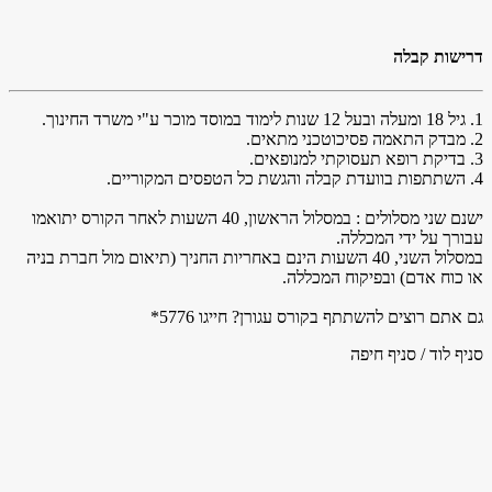
דרישות קבלה
1. גיל 18 ומעלה ובעל 12 שנות לימוד במוסד מוכר ע"י משרד החינוך.
2. מבדק התאמה פסיכוטכני מתאים.
3. בדיקת רופא תעסוקתי למנופאים.
4. השתתפות בוועדת קבלה והגשת כל הטפסים המקוריים.
ישנם שני מסלולים : במסלול הראשון, 40 השעות לאחר הקורס יתואמו
עבורך על ידי המכללה.
במסלול השני, 40 השעות הינם באחריות החניך (תיאום מול חברת בניה
או כוח אדם) ובפיקוח המכללה.
גם אתם רוצים להשתתף בקורס עגורן? חייגו 5776*
סניף לוד / סניף חיפה