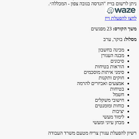
ניתן לרשום בוייז "הנדסה בגובה צפון - המכללה״.
לחצו להפעלת וייז
משך הקורס:
23 מפגשים
מסלול:
בוקר, ערב
מכינה בחשבון
מבנה העגורן
סיכונים
הוראות בטיחות
סימני איתות מוסכמים
חוקים ותקנות
אמצעים ואביזרים להרמה
בטיחות
חשמל
חישובי משקלים
כוחות ומומנטים
יציבות
לימוד מעשי
מבחן עיוני ומעשי
רשיון להפעלת עגורן צריח מטעם משרד העבודה