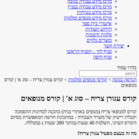
מרכז מידע עבודה בגובה
מרכז מידע עבודה בבניין
מרכז מידע בטיחות
מרכז מידע מנופים ומלגזות
אישורי בית ספר
חידוש תעודות
מלגות והטבות
מוצרים נלווים
יצירת קשר
סניף לוד – הסניף הראשי
סניף חיפה
בחרו עמוד
הנדסה בגובה
>
קורסי מנופים ומלגזות
>
קורס עגורן צריח – סוג א' | קורס
מנופאים
קורס עגורן צריח – סוג א' | קורס מנופאים
קורס למנופאי צריח (מנופים באתרי בניה) כהכנה לבחינות ההסמכה
וקבלת רישיון של משרד העבודה - במתכונת חדשה המאפשרת בסיום
הקורס העיוני, השלמת 40 שעות (מתוך 280 שעות ) במכללה.
מה זה בעצם מפעיל עגורן צריח
?