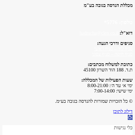
מכללת הנדסה בגובה בע"מ
טלפון:
5776*
דוא"ל:
hadracha@cleo.co.il
סניפים ודרכי הגעה:
סניף לוד – סניף ראשי
סניף חיפה – סניף צפוני
כתובת למשלוח מכתבים:
ת.ד. 188 הוד השרון 45100
שעות הפעילות של המכללה:
ימי א׳ עד ה׳: 8:00-21:00
ימי שישי: 7:00-14:00
© כל הזכויות שמורות להנדסה בגובה בע״מ.
דילוג לתוכן
פתח
סרגל
נגישות
כלי נגישות