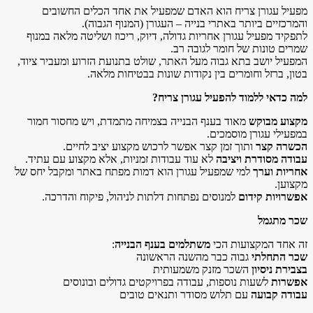
מפעיל עגורן צריח הוא האדם שמפעיל את אחד הכלים החשובים
והמרכזיים ביותר באתרי בנייה – העגורן (המנוף הגבוה)
.
לתפקיד מפעיל עגורן אחריות גדולה, דיוק, ריכוז ושליטה מלאה במנוף
שמרים טונות של חומר לגובה רב
.
המפעיל יושב בתא גבוה מעל האתר, שולט בתנועת הזרוע ומעביר ציוד,
בטון, ברזל וחומרים בין נקודות שונות בבטיחות מלאה
.
למה כדאי ללמוד להפעיל עגורן צריח
?
מקצוע מבוקש
מאוד בענף הבנייה בצמיחה מתמדת, ויש מחסור חמור
במפעילי עגורן מוסמכים.
הכשרה קצר
ותוך זמן קצר אפשר לרכוש מקצוע יציב לחיים.
עבודה מסודרת ויציבה
לא עוד עבודות זמניות, אלא מקצוע עם עתיד.
אחריות וערך
למי שמפעיל עגורן הוא דמות מפתח באתר ומקבל יחס של
מקצוען.
אפשרויות קידום
למנוסים נפתחות דלתות לניהול, פיקוח והדרכה.
שכר מתגמל
זה אחד המקצועות הכי
משתלמים בענף הבנייה
:
שכר התחלתי
גבוה כבר מהשנה הראשונה
בצבירת ניסיון
השכר מזנק משמעותית
אפשרות
לשעות נוספות, עבודה בפרויקטים גדולים ובונוסים
עבודה קבועה
עם תלוש מסודר ותנאים טובים