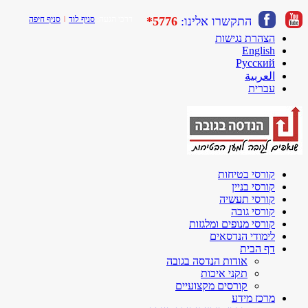
התקשרו אלינו:
5776*
דרכי הגעה:
סניף לוד
|
סניף חיפה
הצהרת נגישות
English
Русский
العربية
עברית
קורסי בטיחות
קורסי בניין
קורסי תעשיה
קורסי גובה
קורסי מנופים ומלגזות
לימודי הנדסאים
דף הבית
אודות הנדסה בגובה
תקני איכות
קורסים מקצועיים
מרכז מידע