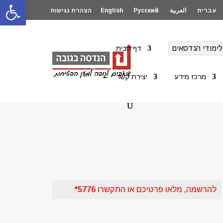
פתח סרגל
עברית
العربية
Русский
English
הצהרת נגישות
לימודי הנדסאים
דף הבית
מרכז מידע
יצירת קשר
להרשמה, מלאו פרטיכם או התקשרו
5776*