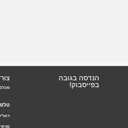
הנדסה בגובה
צור
בפייסבוק!
מכללת
טלפו
דוא"ל
סניפים