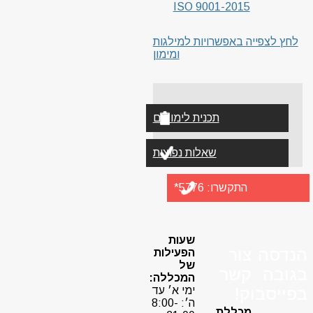
ISO 9001-2015
לחץ לצפייה באפשרויות למילגות
ומימון
תכנית לימודים
שאלות נפוצות
התקשרו:
5776*
שעות
הנדסה
צור
הפעילות
של
בגובה
קשר
המכללה:
בפייסבוק!
ימי א׳ עד
ה׳: 8:00-
מכללת