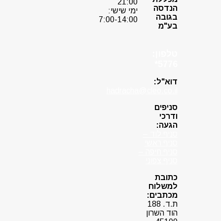
21:00
הנדסה
ימי שישי:
בגובה
7:00-14:00
בע"מ
טלפון:
5776*
דוא"ל:
hadracha@cleo.co.il
סניפים
ודרכי
הגעה:
סניף לוד –
סניף ראשי
סניף חיפה –
סניף צפוני
כתובת
למשלוח
מכתבים:
ת.ד. 188
הוד השרון