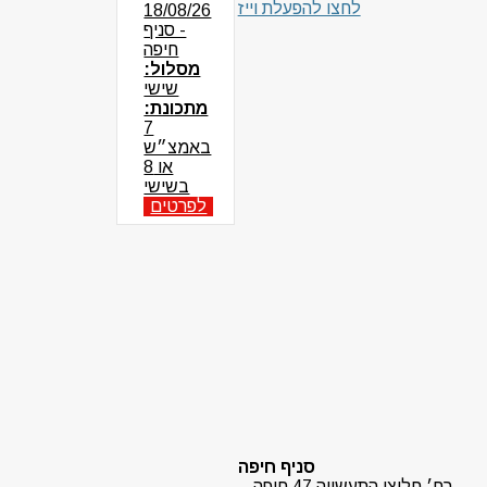
לחצו להפעלת וייז
18/08/26
- סניף
חיפה
מסלול:
שישי
מתכונת:
7
באמצ״ש
או 8
בשישי
לפרטים
סניף חיפה
רח׳ חלוצי התעשייה 47 חיפה –