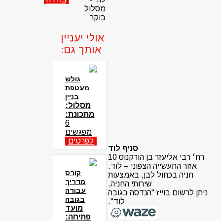
מסלול
בוקר
אולי יעניין
אותך גם:
גולש
מעטפת
בניין
מסלול:
מתכונת:
6
מפגשים
לפרטים
סניף לוד
רח׳ רבי אליעזר בן הורקנוס 10
אזור התעשייה הצפוני – לוד.
קורס
חניה בכחול לבן, באמצעות
מדריך
שירותי החניה.
עבודה
ניתן לרשום בוייז "הנדסה בגובה
בגובה
לוד".
מועד
פתיחה: