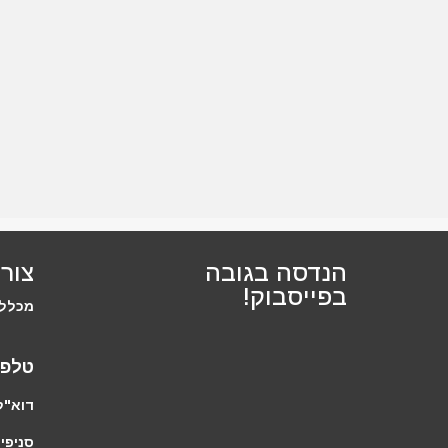
הנדסה בגובה
צור
בפייסבוק!
מכללת
טלפו
דוא"ל
סניפים