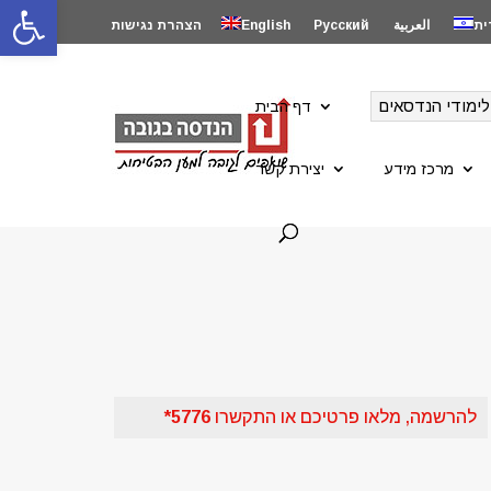
פתח סרגל
ית
العربية
Русский
English
הצהרת נגישות
לימודי הנדסאים
דף הבית
מרכז מידע
יצירת קשר
להרשמה, מלאו פרטיכם או התקשרו
5776*