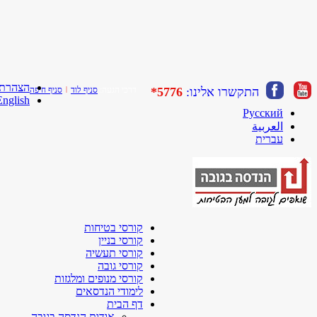
הצהרת 
התקשרו אלינו:
5776*
דרכי הגעה:
סניף לוד
|
סניף חיפה
English
Русский
العربية
עברית
קורסי בטיחות
קורסי בניין
קורסי תעשיה
קורסי גובה
קורסי מנופים ומלגזות
לימודי הנדסאים
דף הבית
אודות הנדסה בגובה