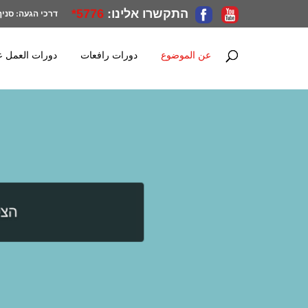
התקשרו אלינו:
5776*
דרכי הגעה:
סניף
عن الموضوع
دورات رافعات
دورات العمل ع
הצט