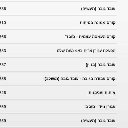
עובד גובה (תעשיה)
736
קורס ממונה בטיחות
510
קורס העמסה עצמית - סוג ד'
566
הפעלת עגורן צריח באמצעות שלט
683
עובד גובה (בניין)
737
קורס עבודה בגובה - עובד גובה (משולב)
838
איתות ועניבנות
826
עגורן נייד - סוג ב'
859
עובד גובה (תעשיה)
839