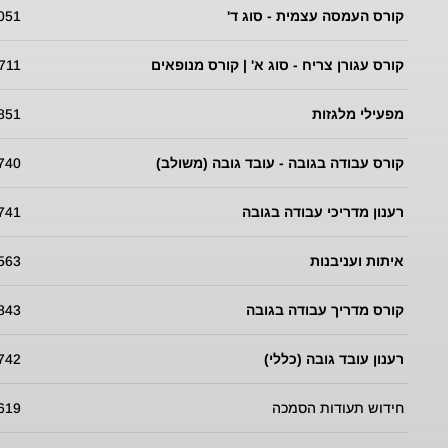
קורס העמסה עצמית - סוג ד'
051
קורס עגורן צריח - סוג א' | קורס מנופאים
711
מפעילי מלגזות
851
קורס עבודה בגובה - עובד גובה (משולב)
740
רענון מדריכי עבודה בגובה
741
איתות ועניבנות
563
קורס מדריך עבודה בגובה
843
רענון עובד גובה (כללי)
742
חידוש תעודות הסמכה
619