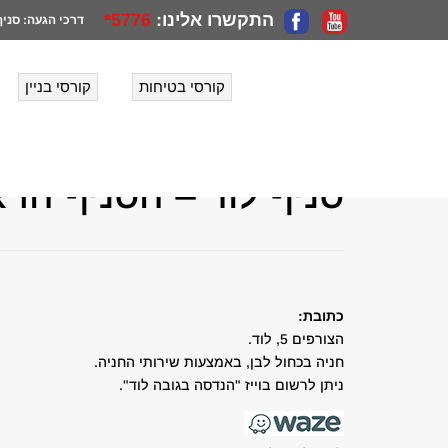
התקשרו אלינו:
5776*
דרכי הגעה:
סניף
קורסי בטיחות
קורסי בניין
הנדסה בגובה
>
יצירת קשר
>
סניף לוד – הסניף הראשי
סניף לוד – הסניף הר
כתובת:
הצורפים 5, לוד.
חניה בכחול לבן, באמצעות שירותי החניה.
ניתן לרשום בוייז "הנדסה בגובה לוד".