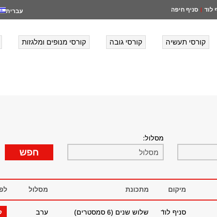
 לוד
סניף חיפה
|
עברית
קורסי תעשיה
קורסי גובה
קורסי מנופים ומלגזות
מסלול:
מיקום
מתכונת
מסלול
לפ
סניף לודֿ
שלוש שנים (6 סמסטרים)
ערב
ל