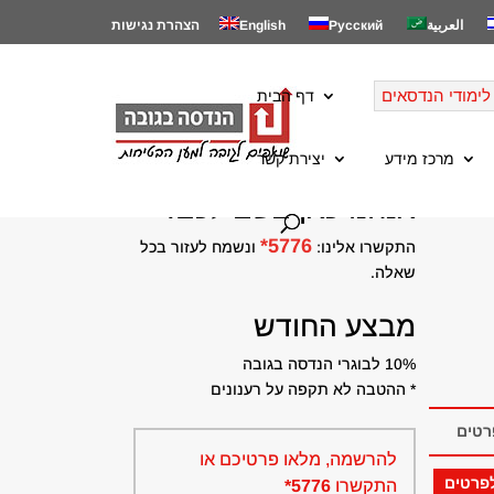
العربية
Русский
English
הצהרת נגישות
לימודי הנדסאים
דף הבית
מרכז מידע
יצירת קשר
אנחנו כאן בשבילכם!
5776*
התקשרו אלינו:
ונשמח לעזור בכל
שאלה.
מבצע החודש
10% לבוגרי הנדסה בגובה
* ההטבה לא תקפה על רענונים
רטים
להרשמה, מלאו פרטיכם או
פרטים
התקשרו
5776*